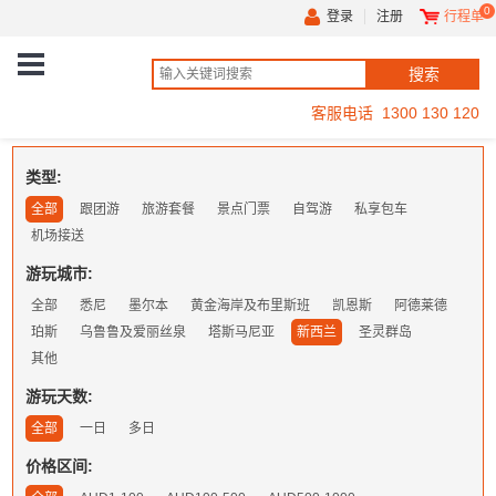
0
登录
注册
行程单
客服电话 1300 130 120
类型:
全部
跟团游
旅游套餐
景点门票
自驾游
私享包车
机场接送
游玩城市:
全部
悉尼
墨尔本
黄金海岸及布里斯班
凯恩斯
阿德莱德
珀斯
乌鲁鲁及爱丽丝泉
塔斯马尼亚
新西兰
圣灵群岛
其他
游玩天数:
全部
一日
多日
价格区间: