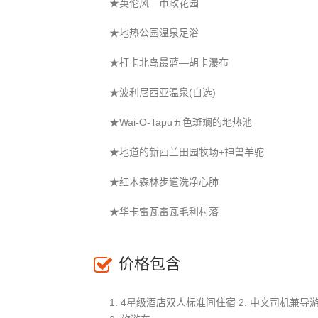
★英伦⻛―市政花园
★地热公园温泉足浴
★打卡北岛最蓝―胡卡瀑布
★波利尼西亚温泉(自选)
★Wai-O-Tapu五色斑斓的地热池
★地道的新西兰田园牧场+神兽羊驼
★红木森林步道洗净心肺
★华卡雷瓦雷瓦毛利村落
价格包含
1. 4星级酒店双人标准间住宿 2. 中文司机兼导