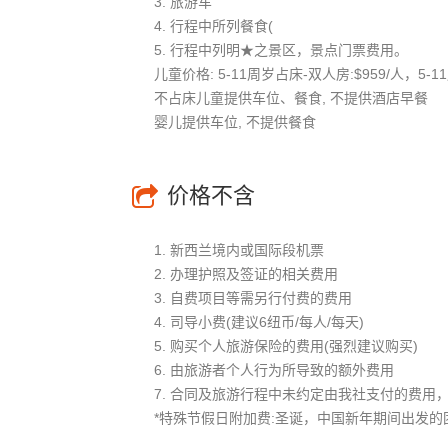
3. 旅游⻋
4. 行程中所列餐⻝(
5. 行程中列明★之景区，景点⻔票费用。
儿童价格: 5-11周岁占床-双人房:$959/人，5-
不占床儿童提供车位、餐食, 不提供酒店早餐
婴儿提供车位, 不提供餐食
价格不含
1. 新西兰境内或国际段机票
2. 办理护照及签证的相关费用
3. 自费项目等需另行付费的费用
4. 司导小费(建议6纽币/每人/每天)
5. 购买个人旅游保险的费用(强烈建议购买)
6. 由旅游者个人行为所导致的额外费用
7. 合同及旅游行程中未约定由我社支付的费用
*特殊节假日附加费:圣诞，中国新年期间出发的团，成