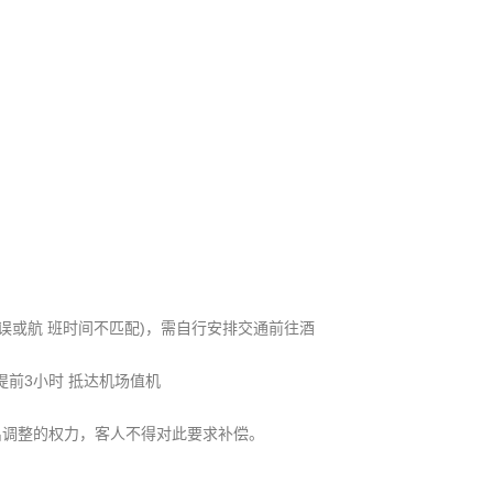
延误或航 班时间不匹配)，需自行安排交通前往酒
提前3小时 抵达机场值机
出调整的权力，客人不得对此要求补偿。