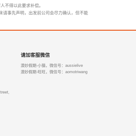
客人不得以此要求补偿。
的床请事先声明，出发前公司会尽力确认，但不能
请加客服微信
澳妙假期-小猫，微信号：aussielive
澳妙假期-旺旺，微信号：aomotriwang
treet,