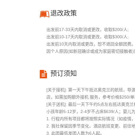
退改政策
出发前17-33天内取消或更改，收取$200/人;
出发前10-17天内取消或更改，收取$300/人;
出发前10天内取消或更改，恕不退回全额团费
因个人原因(如新冠确诊或成为家庭密切接触者
预订须知
[关于接机]: 第一天下午抵达奥克兰的航班，导
店，如需加购额外接机 服务，参考价格$250/单程
[关于送机]: 最后一天下午约5点左右抵达奥
小孩年龄5-12岁，2-4岁不占床$639/人；婴儿
1. 行程内所有项目都将按照实际情况（如疫
2. 我社保留因季节变化、酒店航班变更、前
3. 此团最低发团人数为6人起。