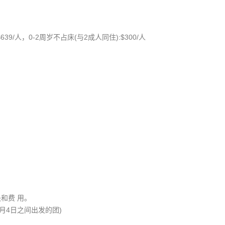
639/人，0-2周岁不占床(与2成人同住):$300/人
和费 用。
2月4日之间出发的团)