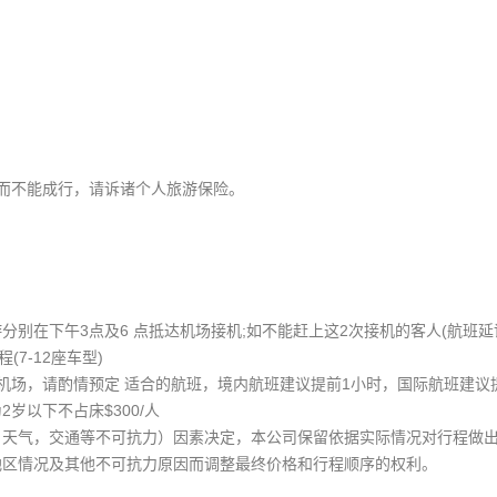
。
)而不能成行，请诉诸个人旅游保险。
游分别在下午3点及6 点抵达机场接机;如不能赶上这2次接机的客人(航班
(7-12座⻋型)
克兰机场，请酌情预定 适合的航班，境内航班建议提前1小时，国际航班建议
为2岁以下不占床$300/人
情，天气，交通等不可抗力）因素决定，本公司保留依据实际情况对行程做
往地区情况及其他不可抗力原因而调整最终价格和行程顺序的权利。