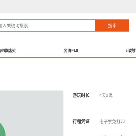
应季热卖
斐济FIJI
出境
游玩时长
4天3晚
行程凭证
电子票免打印