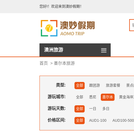
您好!！欢迎来到澳妙假期！
澳洲旅游
首页
>
墨尔本旅游
类型:
全部
跟团游
旅游套餐
景点
游玩城市:
全部
悉尼
墨尔本
黄金海岸
游玩天数:
全部
一日
多日
价格区间:
全部
AUD1-100
AUD100-50