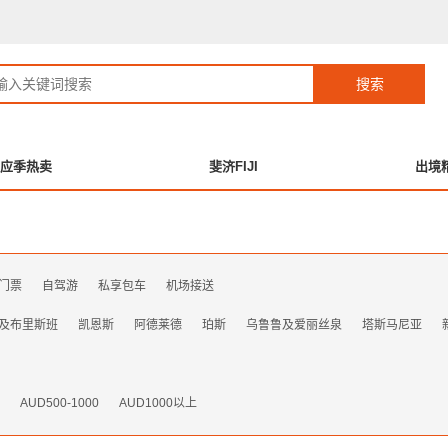
应季热卖
斐济FIJI
出境
门票
自驾游
私享包车
机场接送
及布里斯班
凯恩斯
阿德莱德
珀斯
乌鲁鲁及爱丽丝泉
塔斯马尼亚
0
AUD500-1000
AUD1000以上