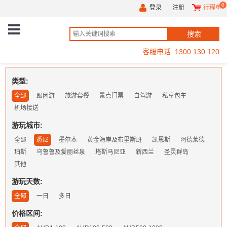
0
登录
注册
行程单
客服电话 1300 130 120
类型:
全部
跟团游
旅游套餐
景点门票
自驾游
私享包车
机场接送
游玩城市:
全部
悉尼
墨尔本
黄金海岸及布里斯班
凯恩斯
阿德莱德
珀斯
乌鲁鲁及爱丽丝泉
塔斯马尼亚
新西兰
圣灵群岛
其他
游玩天数:
全部
一日
多日
价格区间: